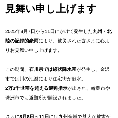
見舞い申し上げます
2025年8月7日から11日にかけて発生した
九州・北
陸の記録的豪雨
により、被災された皆さまに心よ
りお見舞い申し上げます。
この期間、
石川県では線状降水帯
が発生し、金沢
市では川の氾濫により住宅街が冠水。
2万3千世帯を超える避難指示
が出され、輪島市や
珠洲市でも避難所が開設されました。
さらに
8月8日～11日
には九州全域で甚大な被害が