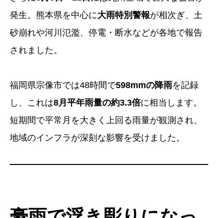
発生。熊本県を中心に
大雨特別警報
が相次ぎ、土
砂崩れや河川氾濫、停電・断水などが各地で報告
されました。
福岡県宗像市では48時間で
598mmの降雨
を記録
し、これは
8月平年雨量の約3.3倍
に相当します。
短期間で平常月を大きく上回る雨量が観測され、
地域のインフラが深刻な影響を受けました。
豪雨で浮き彫りになっ